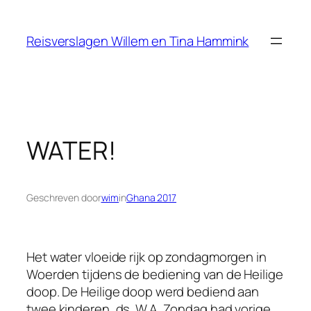
Ga
naar
Reisverslagen Willem en Tina Hammink
de
inhoud
WATER!
Geschreven door
wim
in
Ghana 2017
Het water vloeide rijk op zondagmorgen in
Woerden tijdens de bediening van de Heilige
doop. De Heilige doop werd bediend aan
twee kinderen, ds. W.A. Zondag had vorige