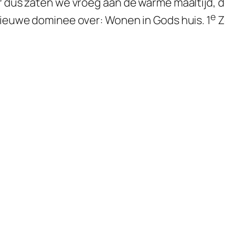
r dus zaten we vroeg aan de warme maaltijd, d
e
nieuwe dominee over: Wonen in Gods huis. 1
Z