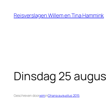
Ga
naar
Reisverslagen Willem en Tina Hammink
de
inhoud
Dinsdag 25 augus
Geschreven door
wim
in
Ghana augustus 2015