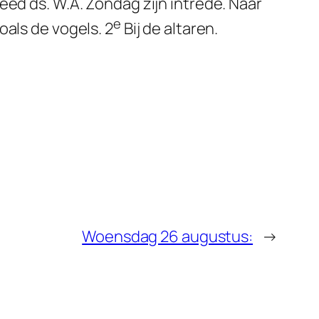
eed ds. W.A. Zondag zijn intrede. Naar
e
oals de vogels. 2
Bij de altaren.
Woensdag 26 augustus:
→