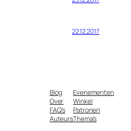
22.12.2017
Blog
Evenementen
Over
Winkel
FAQ's
Patronen
Auteurs
Thema’s