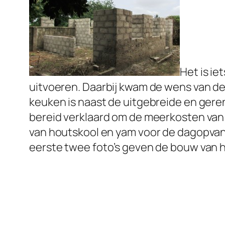
Het is i
uitvoeren. Daarbij kwam de wens van d
keuken is naast de uitgebreide en gere
bereid verklaard om de meerkosten van
van houtskool en yam voor de dagopvan
eerste twee foto’s geven de bouw van 