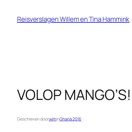
Ga
naar
Reisverslagen Willem en Tina Hammink
de
inhoud
VOLOP MANGO’S!
Geschreven door
wim
in
Ghana 2016