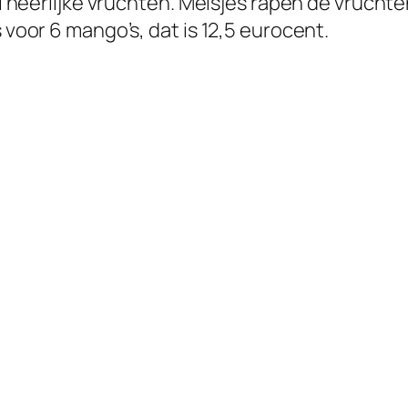
vol heerlijke vruchten. Meisjes rapen de vruc
 voor 6 mango’s, dat is 12,5 eurocent.