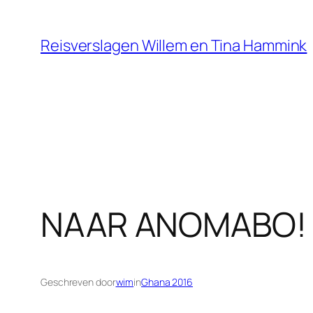
Ga
naar
Reisverslagen Willem en Tina Hammink
de
inhoud
NAAR ANOMABO!
Geschreven door
wim
in
Ghana 2016