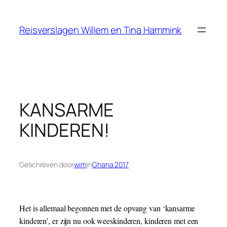
Ga
naar
Reisverslagen Willem en Tina Hammink
de
inhoud
KANSARME
KINDEREN!
Geschreven door
wim
in
Ghana 2017
Het is allemaal begonnen met de opvang van ‘kansarme
kinderen’, er zijn nu ook weeskinderen, kinderen met een