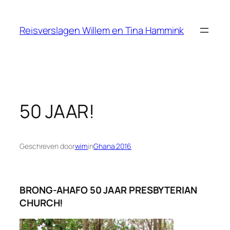
Ga
naar
Reisverslagen Willem en Tina Hammink
de
inhoud
50 JAAR!
Geschreven door
wim
in
Ghana 2016
BRONG-AHAFO 50 JAAR PRESBYTERIAN
CHURCH!