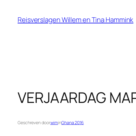
Ga
naar
Reisverslagen Willem en Tina Hammink
de
inhoud
VERJAARDAG MA
Geschreven door
wim
in
Ghana 2016