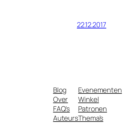
22.12.2017
Blog
Evenementen
Over
Winkel
FAQ's
Patronen
Auteurs
Thema’s