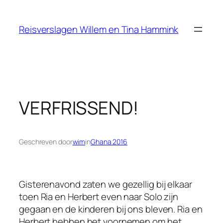
Ga
naar
Reisverslagen Willem en Tina Hammink
de
inhoud
VERFRISSEND!
Geschreven door
wim
in
Ghana 2016
Gisterenavond zaten we gezellig bij elkaar
toen Ria en Herbert even naar Solo zijn
gegaan en de kinderen bij ons bleven. Ria en
Herbert hebben het voornemen om het