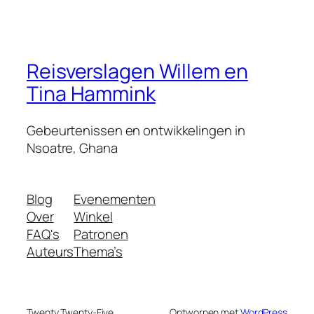
Reisverslagen Willem en
Tina Hammink
Gebeurtenissen en ontwikkelingen in
Nsoatre, Ghana
Blog
Evenementen
Over
Winkel
FAQ's
Patronen
Auteurs
Thema’s
Twenty Twenty-Five
Ontworpen met
WordPress