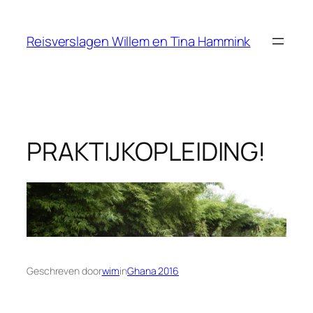
Ga
naar
Reisverslagen Willem en Tina Hammink
de
inhoud
PRAKTIJKOPLEIDING!
Geschreven door
wim
in
Ghana 2016