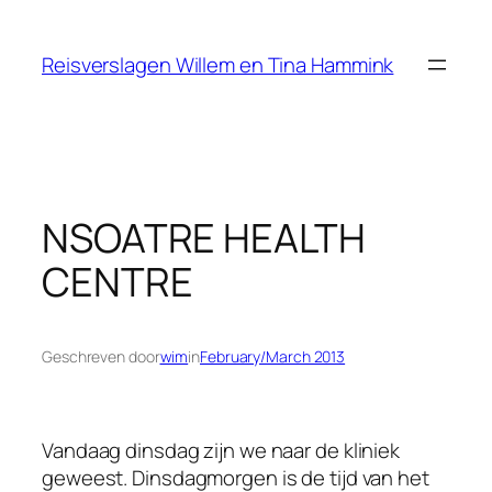
Ga
naar
Reisverslagen Willem en Tina Hammink
de
inhoud
NSOATRE HEALTH
CENTRE
Geschreven door
wim
in
February/March 2013
Vandaag dinsdag zijn we naar de kliniek
geweest. Dinsdagmorgen is de tijd van het