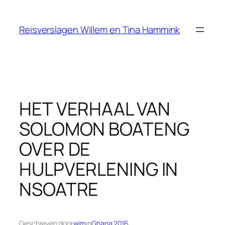
Ga
naar
Reisverslagen Willem en Tina Hammink
de
inhoud
HET VERHAAL VAN
SOLOMON BOATENG
OVER DE
HULPVERLENING IN
NSOATRE
Geschreven door
wim
in
Ghana 2016