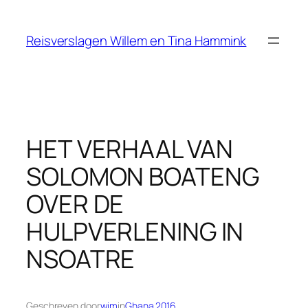
Ga
naar
Reisverslagen Willem en Tina Hammink
de
inhoud
HET VERHAAL VAN
SOLOMON BOATENG
OVER DE
HULPVERLENING IN
NSOATRE
Geschreven door
wim
in
Ghana 2016