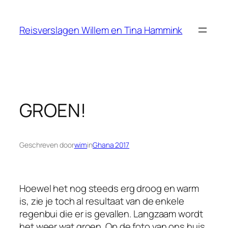
Ga
naar
Reisverslagen Willem en Tina Hammink
de
inhoud
GROEN!
Geschreven door
wim
in
Ghana 2017
Hoewel het nog steeds erg droog en warm
is, zie je toch al resultaat van de enkele
regenbui die er is gevallen. Langzaam wordt
het weer wat groen. Op de foto van ons huis