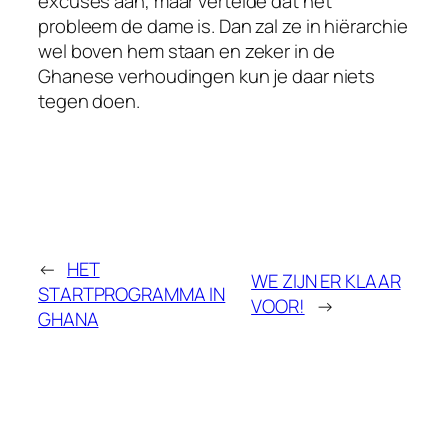
excuses aan, maar vertelde dat het
probleem de dame is. Dan zal ze in hiërarchie
wel boven hem staan en zeker in de
Ghanese verhoudingen kun je daar niets
tegen doen.
←
HET
WE ZIJN ER KLAAR
STARTPROGRAMMA IN
VOOR!
→
GHANA