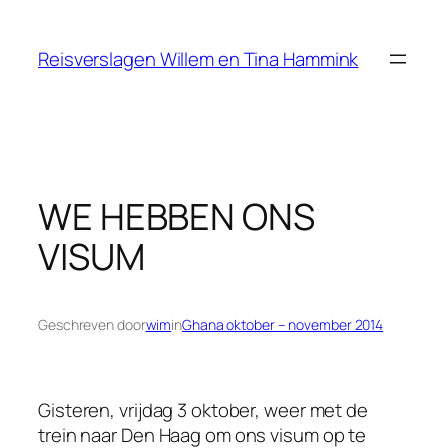
Ga
naar
Reisverslagen Willem en Tina Hammink
de
inhoud
WE HEBBEN ONS
VISUM
Geschreven door
wim
in
Ghana oktober – november 2014
Gisteren, vrijdag 3 oktober, weer met de
trein naar Den Haag om ons visum op te