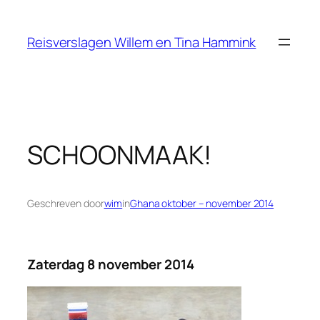
Ga
naar
Reisverslagen Willem en Tina Hammink
de
inhoud
SCHOONMAAK!
Geschreven door
wim
in
Ghana oktober – november 2014
Zaterdag 8 november 2014