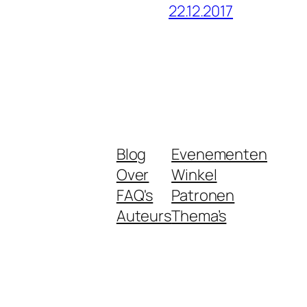
22.12.2017
Blog
Evenementen
Over
Winkel
FAQ's
Patronen
Auteurs
Thema’s