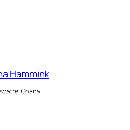
ina Hammink
Nsoatre, Ghana