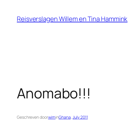
Ga
naar
Reisverslagen Willem en Tina Hammink
de
inhoud
Anomabo!!!
Geschreven door
wim
in
Ghana
, 
July 2011