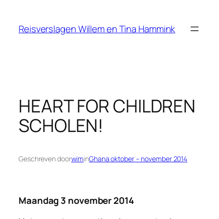
Ga
naar
Reisverslagen Willem en Tina Hammink
de
inhoud
HEART FOR CHILDREN
SCHOLEN!
Geschreven door
wim
in
Ghana oktober – november 2014
Maandag 3 november 2014